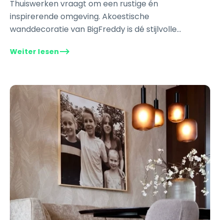
Thuiswerken vraagt om een rustige én
inspirerende omgeving. Akoestische
wanddecoratie van BigFreddy is dé stijlvolle
oplossing tegen galm en storend geluid in je
Weiter lesen
werkkamer. Met geluidsdempende schilderijen
creëer je meer...