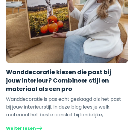
Interieurs passt. Formate: von 20x20 cm bis
150x100 cm (hochkant bis 100x150 cm,
quadratisch bis 100x100 cm). Noch unsicher? So
entscheidest du mit Vertrauen Schwankst du
zwischen zwei Materialien? Unsere Spezialisten
denken gerne mit dir mit. Alle Wanddekorationen
sind innerhalb von 3–7 Werktagen versandfertig
und werden in den Niederlanden produziert. Alle
Materialien vergleichen →Foto hochladen und
gestalten →
Wanddecoratie kiezen die past bij
jouw interieur? Combineer stijl en
materiaal als een pro
Wanddecoratie is pas echt geslaagd als het past
bij jouw interieurstijl. In deze blog lees je welk
materiaal het beste aansluit bij landelijke,
moderne, Scandinavische of eclectische
Weiter lesen
interieurs. Met praktische...