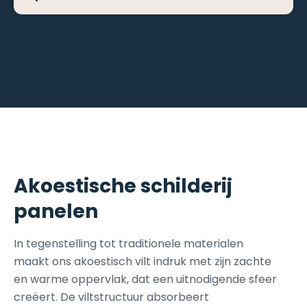
rustige en stijlvolle uitstraling. De panelen zijn
verhouding van minimaal 20% tot 30% van het
tevens moeilijk ontvlambaar en bevatten
vloeroppervlak voor optimale prestaties. Met
Ja, de kleuren lijken zachter en warmer. De
geen chemische bindmiddelen.
een absoptiewaarde van 0,65 wordt 65% van
zachte kleuren geven de kamers ook een
het geluid geabsorbeerd.
harmonieus en gezellig gevoel.
Akoestische schilderij
panelen
In tegenstelling tot traditionele materialen
maakt ons akoestisch vilt indruk met zijn zachte
en warme oppervlak, dat een uitnodigende sfeer
creëert. De viltstructuur absorbeert