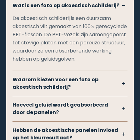
Wat is een foto op akoestisch schilderij?
De akoestisch schilderij is een duurzaam
akoestisch vilt gemaakt van 100% gerecyclede
PET-flessen. De PET-vezels zijn samengeperst
tot stevige platen met een poreuze structuur,
waardoor ze een absorberende werking
hebben op geluidsgolven.
Waarom kiezen voor een foto op
akoestisch schilderij?
Dit materiaal staat niet alleen bekend om zijn
Hoeveel geluid wordt geabsorbeerd
uitstekende geluidsdempende eigenschappen,
door de panelen?
maar past binnen elk interieur.Met zijn zachte
textuur en elegante uitstraling is akoestisch
Onze panelen hebben een absorptiewaarde
Hebben de akoestische panelen invloed
schilderij perfect voor het creëren van een
van 0,65 NRC en worden aanbevolen in een
op het kleurresultaat?