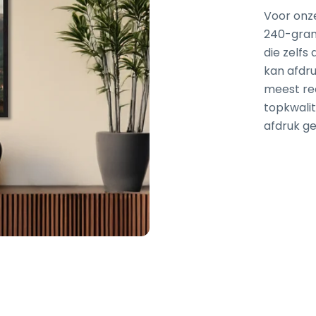
Voor onz
240-gram 
die zelfs
kan afdru
meest re
topkwalit
afdruk g