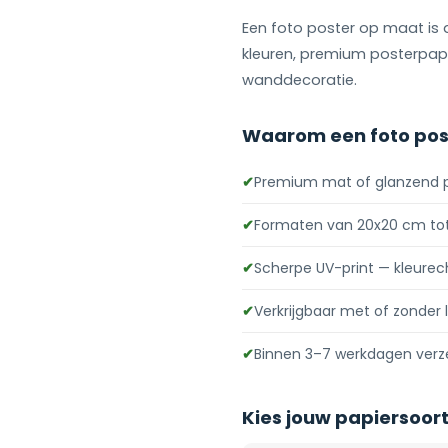
Een foto poster op maat is
kleuren, premium posterpap
wanddecoratie.
Waarom een foto post
✔
Premium mat of glanzend p
✔
Formaten van 20x20 cm to
✔
Scherpe UV-print — kleurec
✔
Verkrijgbaar met of zonder 
✔
Binnen 3–7 werkdagen verze
Kies jouw papiersoor