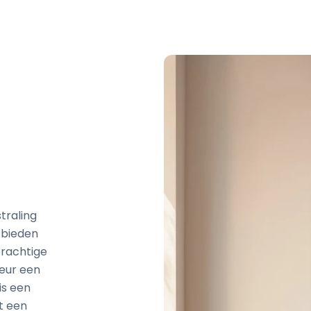
straling
j bieden
 prachtige
ieur een
is een
t een