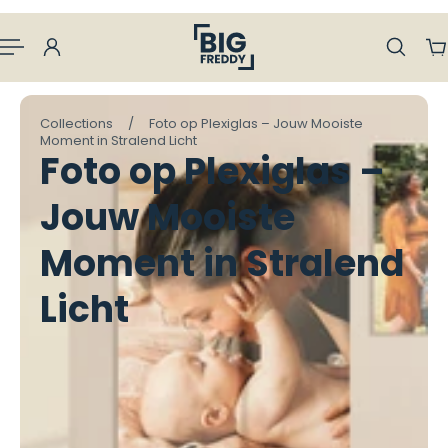
aan naar inhoud
Collections
/
Foto op Plexiglas – Jouw Mooiste
Moment in Stralend Licht
Foto op Plexiglas –
Jouw Mooiste
Moment in Stralend
Licht