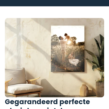
of-echt-glas-wat-moet-ik-kiezen
Gegarandeerd perfecte