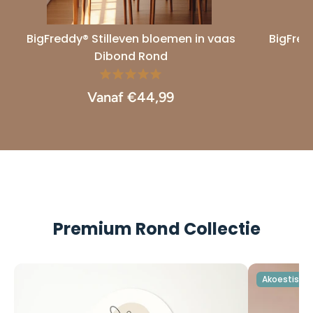
BigFreddy® Stilleven bloemen in vaas
BigFred
Dibond Rond
Vanaf €44,99
Premium Rond Collectie
Akoestisch