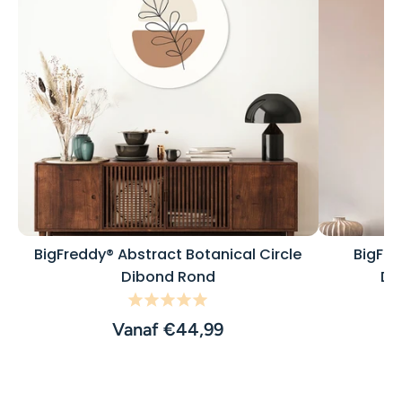
BigFreddy® Abstract Botanical Circle
BigFre
Dibond Rond
De
Vanaf €44,99