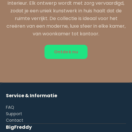
interieur. Elk ontwerp wordt met zorg vervaardigd,
zodat je een uniek kunstwerk in huis haalt dat de
ruimte verrijkt. De collectie is ideaal voor het
creëren van een moderne, luxe sfeer in elke kamer,
van woonkamer tot kantoor.
Ontdek nu
Service & Informatie
FAQ
Support
Contact
BigFreddy