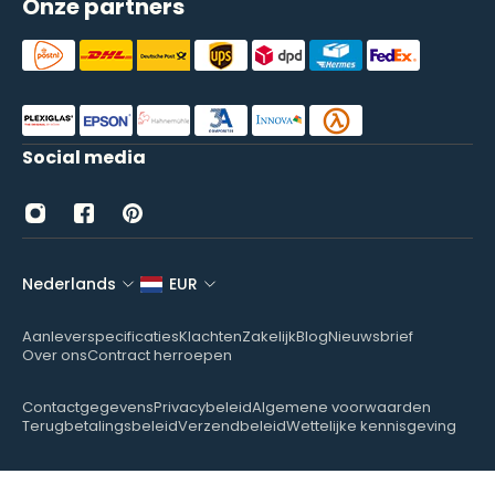
Onze partners
Social media
Nederlands
EUR
Aanleverspecificaties
Klachten
Zakelijk
Blog
Nieuwsbrief
Over ons
Contract herroepen
Contactgegevens
Privacybeleid
Algemene voorwaarden
Terugbetalingsbeleid
Verzendbeleid
Wettelijke kennisgeving