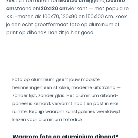
kiest uit formaten tot
180x120 cm
liggend,
120x180
cm
staand en
120x120 cm
vierkant — met populaire
XXL-maten als 100x70, 120x80 en 150x100 cm. Zoek
je een echt grootformaat foto op aluminium of
print op dibond? Dan zit je hier goed.
Foto op aluminium geeft jouw mooiste
herinneringen een strakke, moderne uitstraling —
zonder lijst, zonder glas. Het aluminium dibond-
paneel is keihard, vervormt nooit en past in elke
ruimte. Begrijp waarom kunstgaleries wereldwijd
kiezen voor aluminium fotodruk.
Waarom foto op aluminium dibond?