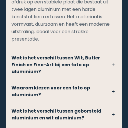
afdruk op een stabiele plaat die bestaat uit
twee lagen aluminium met een harde
kunststof kern ertussen. Het materiaal is
vormvast, duurzaam en heeft een moderne
uitstraling, ideaal voor een strakke
presentatie.
Wat is het verschil tussen Wit, Butler
Finish en Fine-Art bij een foto op
aluminium?
Wit
: Je foto wordt gedrukt op een witte
Waarom kiezen voor een foto op
toplaag van het aluminium. Dit zorgt voor
aluminium?
heldere kleuren, scherpe details en een matte,
moderne uitstraling. Ideaal voor vrijwel elke
Aluminium geeft je foto een moderne, luxe
Wat is het verschil tussen geborsteld
foto.
uitstraling. Het oppervlak is glad en zorgt voor
aluminium en wit aluminium?
haarscherpe details en diepe kleuren.
Butler Finish
: De foto wordt direct op