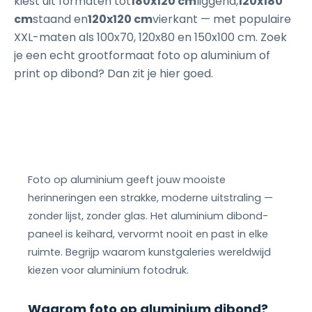
kiest uit formaten tot
180x120 cm
liggend,
120x180
cm
staand en
120x120 cm
vierkant — met populaire
XXL-maten als 100x70, 120x80 en 150x100 cm. Zoek
je een echt grootformaat foto op aluminium of
print op dibond? Dan zit je hier goed.
Foto op aluminium geeft jouw mooiste
herinneringen een strakke, moderne uitstraling —
zonder lijst, zonder glas. Het aluminium dibond-
paneel is keihard, vervormt nooit en past in elke
ruimte. Begrijp waarom kunstgaleries wereldwijd
kiezen voor aluminium fotodruk.
Waarom foto op aluminium dibond?