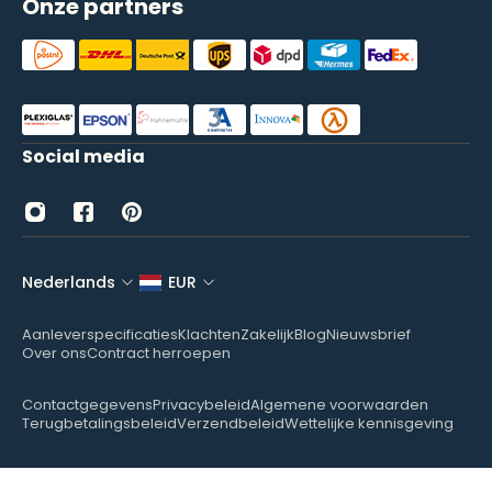
Onze partners
Social media
Nederlands
EUR
Aanleverspecificaties
Klachten
Zakelijk
Blog
Nieuwsbrief
Over ons
Contract herroepen
Contactgegevens
Privacybeleid
Algemene voorwaarden
Terugbetalingsbeleid
Verzendbeleid
Wettelijke kennisgeving