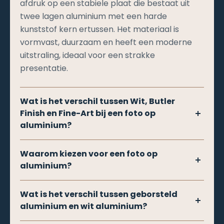
afdruk op een stabiele plaat die bestaat uit
twee lagen aluminium met een harde
kunststof kern ertussen. Het materiaal is
vormvast, duurzaam en heeft een moderne
uitstraling, ideaal voor een strakke
presentatie.
Wat is het verschil tussen Wit, Butler
Finish en Fine-Art bij een foto op
aluminium?
Wit
: Je foto wordt gedrukt op een witte
Waarom kiezen voor een foto op
toplaag van het aluminium. Dit zorgt voor
aluminium?
heldere kleuren, scherpe details en een matte,
moderne uitstraling. Ideaal voor vrijwel elke
Aluminium geeft je foto een moderne, luxe
Wat is het verschil tussen geborsteld
foto.
uitstraling. Het oppervlak is glad en zorgt voor
aluminium en wit aluminium?
haarscherpe details en diepe kleuren.
Butler Finish
: De foto wordt direct op