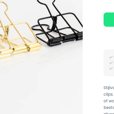
✅ 
✅ 
✅ 
Stijl
clips
of wa
besta