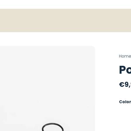
Hom
Po
€9,
Colo